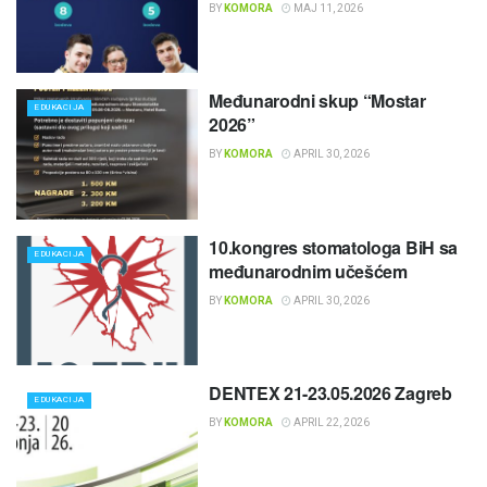
BY
KOMORA
MAJ 11, 2026
Međunarodni skup “Mostar
EDUKACIJA
2026”
BY
KOMORA
APRIL 30, 2026
10.kongres stomatologa BiH sa
EDUKACIJA
međunarodnim učešćem
BY
KOMORA
APRIL 30, 2026
DENTEX 21-23.05.2026 Zagreb
EDUKACIJA
BY
KOMORA
APRIL 22, 2026