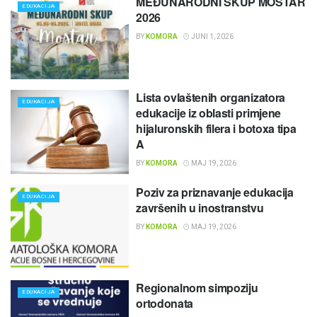
MEĐUNARODNI SKUP MOSTAR
EDUKACIJA
2026
BY
KOMORA
JUNI 1, 2026
Lista ovlaštenih organizatora
EDUKACIJA
edukacije iz oblasti primjene
hijaluronskih filera i botoxa tipa
A
BY
KOMORA
MAJ 19, 2026
Poziv za priznavanje edukacija
EDUKACIJA
završenih u inostranstvu
BY
KOMORA
MAJ 19, 2026
Regionalnom simpoziju
EDUKACIJA
ortodonata