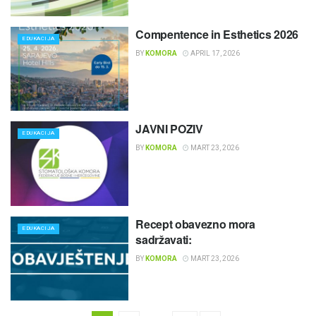
Compentence in Esthetics 2026
EDUKACIJA
BY
KOMORA
APRIL 17, 2026
JAVNI POZIV
EDUKACIJA
BY
KOMORA
MART 23, 2026
Recept obavezno mora
EDUKACIJA
sadržavati:
BY
KOMORA
MART 23, 2026