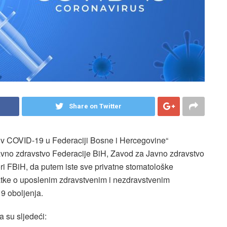
Share on Twitter
tiv COVID-19 u Federaciji Bosne i Hercegovine“
avno zdravstvo Federacije BiH, Zavod za Javno zdravstvo
i FBiH, da putem iste sve privatne stomatološke
tke o uposlenim zdravstvenim i nezdravstvenim
19 oboljenja.
 su sljedeći: