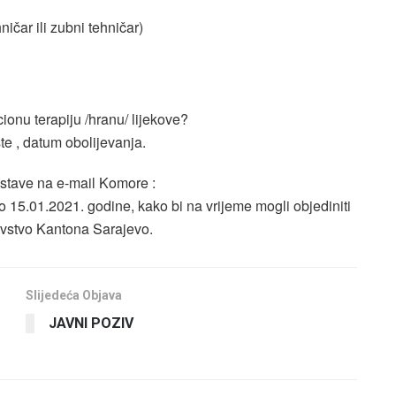
ničar ili zubni tehničar)
kcionu terapiju /hranu/ lijekove?
ste , datum obolijevanja.
tave na e-mail Komore :
5.01.2021. godine, kako bi na vrijeme mogli objediniti
avstvo Kantona Sarajevo.
Slijedeća Objava
JAVNI POZIV