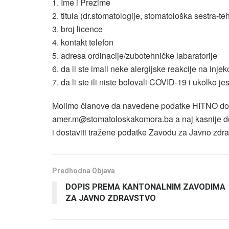
1. Ime i Prezime
2. titula (dr.stomatologije, stomatološka sestra-teh
3. broj licence
4. kontakt telefon
5. adresa ordinacije/zubotehničke labaratorije
6. da li ste imali neke alergijske reakcije na inje
7. da li ste ili niste bolovali COVID-19 i ukolko je
Molimo članove da navedene podatke HITNO dos
amer.m@stomatoloskakomora.ba a naj kasnije do 1
i dostaviti tražene podatke Zavodu za Javno zdr
Predhodna Objava
DOPIS PREMA KANTONALNIM ZAVODIMA
ZA JAVNO ZDRAVSTVO