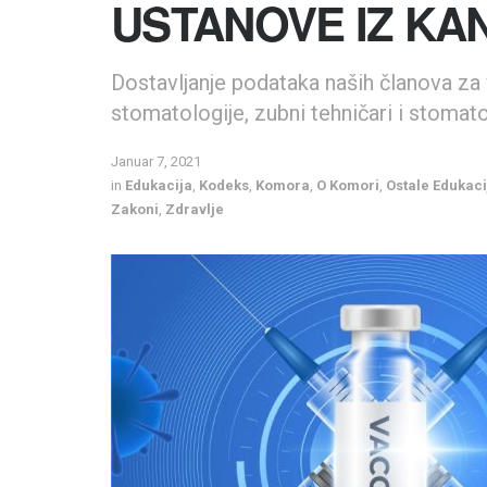
USTANOVE IZ KA
Dostavljanje podataka naših članova za 
stomatologije, zubni tehničari i stomat
Januar 7, 2021
in
Edukacija
,
Kodeks
,
Komora
,
O Komori
,
Ostale Edukaci
Zakoni
,
Zdravlje