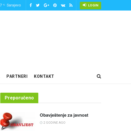
-7
Sarajevo
°C
LOGIN
PARTNERI
KONTAKT
Preporučeno
Obavještenje za javnost
2 GODINE AGO