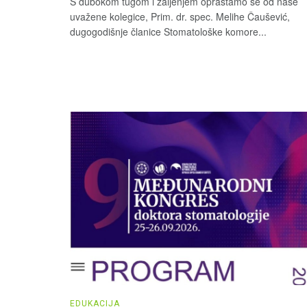
S dubokom tugom i žaljenjem opraštamo se od naše
uvažene kolegice, Prim. dr. spec. Melihe Čaušević,
dugogodišnje članice Stomatološke komore...
EDUKACIJA