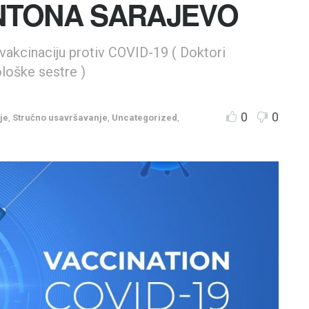
NTONA SARAJEVO
vakcinaciju protiv COVID-19 ( Doktori
ološke sestre )
0
0
je
,
Stručno usavršavanje
,
Uncategorized
,