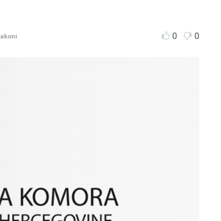
0
0
akoni