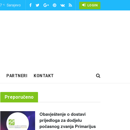
-7
Sarajevo
°C
LOGIN
PARTNERI
KONTAKT
Preporučeno
Obavještenje o dostavi
prijedloga za dodjelu
počasnog zvanja Primarijus