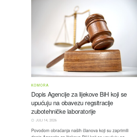
KOMORA
Dopis Agencije za lijekove BiH koji se
upućuju na obavezu regsitracije
zubotehničke laboratorije
JULI 14, 2026
Povodom obraćanja naših članova koji su zaprimili
dopis Agencije za lijekove BiH koji se upućuju na