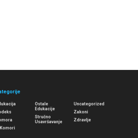
ategorije
dukacija
Ostale
Uncategorized
Edukacije
odeks
Zakoni
Stručno
omora
Zdravlje
Usavršavanje
 Komori