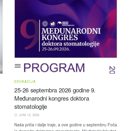
EDUKACIJA
25-26 septembra 2026 godine 9.
Međunarodni kongres doktora
stomatologije
JUNI 12, 2026
Naša priča i dalje traje, a ove godine u septembru Foča
je domaćin doktorima stomatologije. Medicinski fakultet