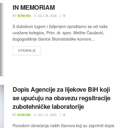
IN MEMORIAM
BY
KOMORA
JULI 28, 2026
0
S dubokom tugom i žaljenjem opraštamo se od naše
uvažene kolegice, Prim. dr. spec. Melihe Čaušević,
dugogodišnje članice Stomatološke komore...
OPŠIRNIJE
Dopis Agencije za lijekove BiH koji
se upućuju na obavezu regsitracije
zubotehničke laboratorije
BY
KOMORA
JULI 14, 2026
0
Povodom obraćanja naših članova koji su zaprimili dopis