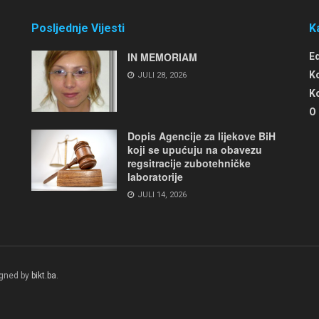
Posljednje Vijesti
K
IN MEMORIAM
E
K
JULI 28, 2026
K
O
Dopis Agencije za lijekove BiH
koji se upućuju na obavezu
regsitracije zubotehničke
laboratorije
JULI 14, 2026
igned by
bikt.ba
.