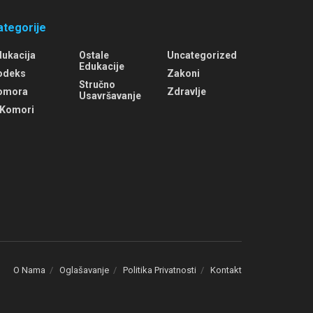
ategorije
dukacija
Ostale
Uncategorized
Edukacije
odeks
Zakoni
Stručno
omora
Zdravlje
Usavršavanje
 Komori
O Nama
Oglašavanje
Politika Privatnosti
Kontakt