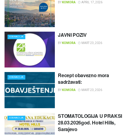
BY
KOMORA
APRIL 17, 2026
JAVNI POZIV
EDUKACIJA
BY
KOMORA
MART 23, 2026
Recept obavezno mora
EDUKACIJA
sadržavati:
BY
KOMORA
MART 23, 2026
STOMATOLOGIJA U PRAKSI
EDUKACIJA
28.03.2026god. Hotel Hills,
Sarajevo