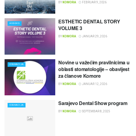
BY
KOMORA
FEBRUAR 9, 2026
ESTHETIC DENTAL STORY
KODEKS
VOLUME 3
BY
KOMORA
JANUAR 29, 2026
Novine u važećim pravilnicima u
EDUKACIJA
oblasti stomatologije – obavijest
za članove Komore
BY
KOMORA
JANUAR 12, 2026
Sarajevo Dental Show program
EDUKACIJA
BY
KOMORA
SEPTEMBAR 8, 2025