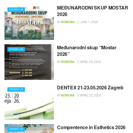
MEĐUNARODNI SKUP MOSTAR
EDUKACIJA
2026
BY
KOMORA
JUNI 1, 2026
Međunarodni skup “Mostar
EDUKACIJA
2026”
BY
KOMORA
APRIL 30, 2026
DENTEX 21-23.05.2026 Zagreb
EDUKACIJA
BY
KOMORA
APRIL 22, 2026
Compentence in Esthetics 2026
EDUKACIJA