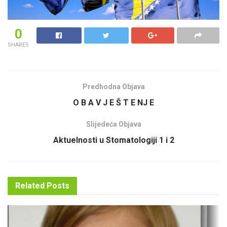
0
SHARES
Predhodna Objava
O B A V J E Š T E NJ E
Slijedeća Objava
Aktuelnosti u Stomatologiji 1 i 2
Related
Posts