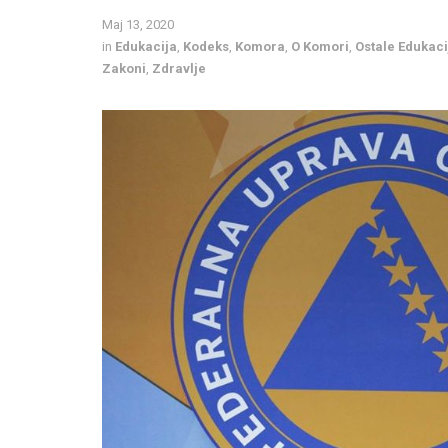
Maj 13, 2020
in
Edukacija
,
Kodeks
,
Komora
,
O Komori
,
Ostale Edukaci
Zakoni
,
Zdravlje