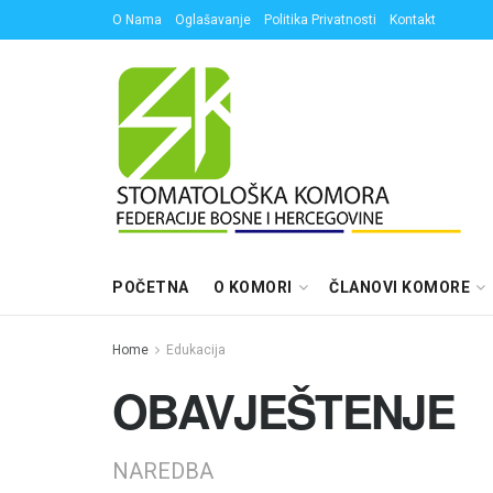
O Nama
Oglašavanje
Politika Privatnosti
Kontakt
POČETNA
O KOMORI
ČLANOVI KOMORE
Home
Edukacija
OBAVJEŠTENJE
NAREDBA