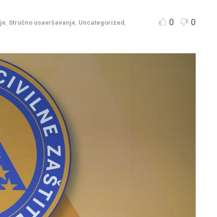
0
0
je
,
Stručno usavršavanje
,
Uncategorized
,