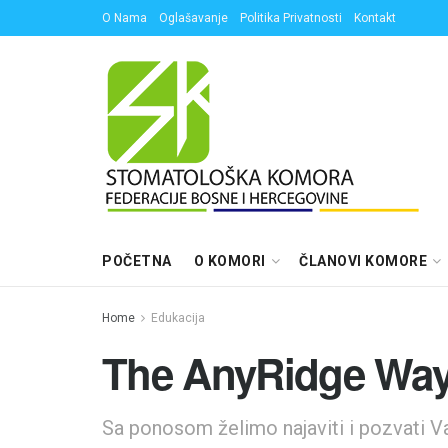
O Nama
Oglašavanje
Politika Privatnosti
Kontakt
POČETNA
O KOMORI
ČLANOVI KOMORE
Home
Edukacija
The AnyRidge Way
Sa ponosom želimo najaviti i pozvati V