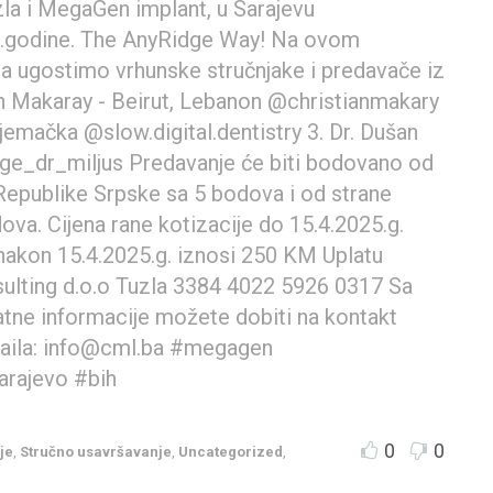
zla i MegaGen implant, u Sarajevu
.godine. The AnyRidge Way! Na ovom
a ugostimo vrhunske stručnjake i predavače iz
an Makaray - Beirut, Lebanon @christianmakary
emačka @slow.digital.dentistry 3. Dr. Dušan
ege_dr_miljus Predavanje će biti bodovano od
epublike Srpske sa 5 bodova i od strane
a. Cijena rane kotizacije do 15.4.2025.g.
 nakon 15.4.2025.g. iznosi 250 KM Uplatu
sulting d.o.o Tuzla 3384 4022 5926 0317 Sa
ne informacije možete dobiti na kontakt
-maila: info@cml.ba #megagen
arajevo #bih
0
0
je
,
Stručno usavršavanje
,
Uncategorized
,