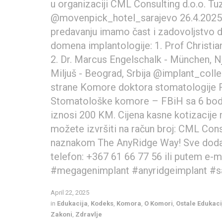
u organizaciji CML Consulting d.o.o. Tu
@movenpick_hotel_sarajevo 26.4.2025
predavanju imamo čast i zadovoljstvo d
domena implantologije: 1. Prof Christi
2. Dr. Marcus Engelschalk - München, Nj
Miljuš - Beograd, Srbija @implant_coll
strane Komore doktora stomatologije R
Stomatološke komore – FBiH sa 6 bodov
iznosi 200 KM. Cijena kasne kotizacije
možete izvršiti na račun broj: CML Con
naznakom The AnyRidge Way! Sve dodat
telefon: +367 61 66 77 56 ili putem e
#megagenimplant #anyridgeimplant #s
April 22, 2025
in
Edukacija
,
Kodeks
,
Komora
,
O Komori
,
Ostale Edukaci
Zakoni
,
Zdravlje