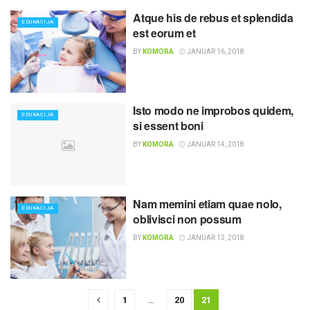
Atque his de rebus et splendida
EDUKACIJA
est eorum et
BY
KOMORA
JANUAR 16, 2018
Isto modo ne improbos quidem,
EDUKACIJA
si essent boni
BY
KOMORA
JANUAR 14, 2018
Nam memini etiam quae nolo,
EDUKACIJA
oblivisci non possum
BY
KOMORA
JANUAR 13, 2018
1
…
20
21