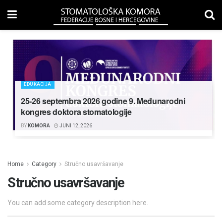
EDUKACIJA
25-26 septembra 2026 godine 9. Međunarodni
kongres doktora stomatologije
BY
KOMORA
JUNI 12, 2026
Home
Category
Stručno usavršavanje
Stručno usavršavanje
You can add some category description here.