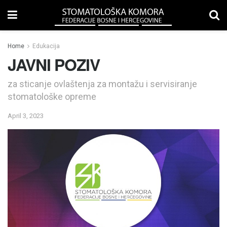
Home
Edukacija
JAVNI POZIV
za sticanje ovlaštenja za montažu i servisiranje
stomatološke opreme
April 3, 2023