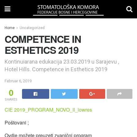
Home
Uncategorized
COMPETENCE IN
ESTHETICS 2019
Kontinuiarana edukacija 23.03.2019 u Sarajevu ,
Hotel Hills. Competence in Esthetics 2019
Februar 6, 2019
0
SHARES
CIE 2019_PROGRAM_NOVO_II_lowres
Poštovani ;
Ovdje možete preuzeti zvanični program