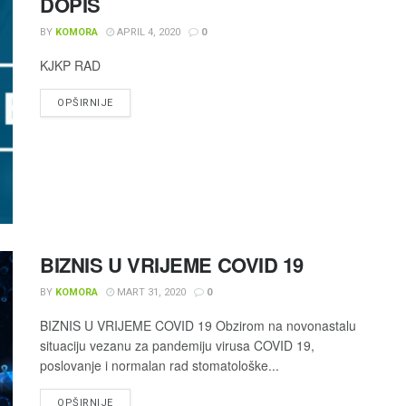
DOPIS
BY
KOMORA
APRIL 4, 2020
0
KJKP RAD
OPŠIRNIJE
BIZNIS U VRIJEME COVID 19
BY
KOMORA
MART 31, 2020
0
BIZNIS U VRIJEME COVID 19 Obzirom na novonastalu
situaciju vezanu za pandemiju virusa COVID 19,
poslovanje i normalan rad stomatološke...
OPŠIRNIJE