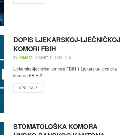
DOPIS LJEKARSKOJ-LJEČNIČKOJ
KOMORI FBIH
BY
KOMORA
MART 31, 2020
0
Ljekarska-ljecnicka komora FBIH 1 Ljekarska-ljecnicka
komora FBIH 2
OPŠIRNIJE
STOMATOLOŠKA KOMORA