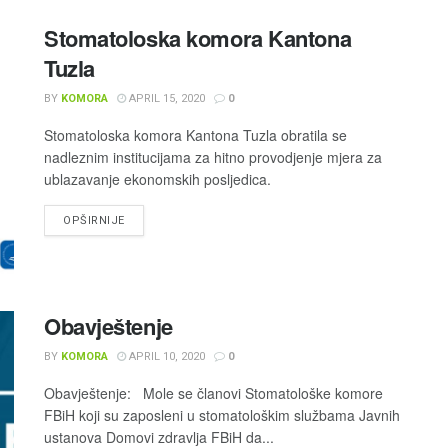
Stomatoloska komora Kantona
Tuzla
BY
KOMORA
APRIL 15, 2020
0
Stomatoloska komora Kantona Tuzla obratila se
nadleznim institucijama za hitno provodjenje mjera za
ublazavanje ekonomskih posljedica.
OPŠIRNIJE
Obavještenje
BY
KOMORA
APRIL 10, 2020
0
Obavještenje: Mole se članovi Stomatološke komore
FBiH koji su zaposleni u stomatološkim službama Javnih
ustanova Domovi zdravlja FBiH da...