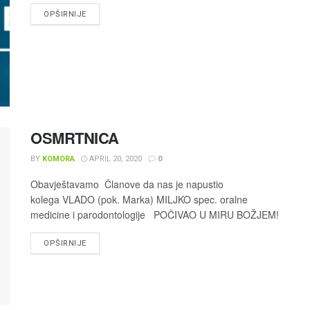
OPŠIRNIJE
OSMRTNICA
BY
KOMORA
APRIL 20, 2020
0
Obavještavamo Članove da nas je napustio
kolega VLADO (pok. Marka) MILJKO spec. oralne
medicine i parodontologije POČIVAO U MIRU BOŽJEM!
OPŠIRNIJE