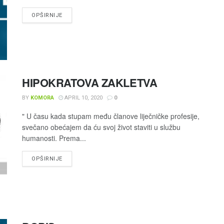
OPŠIRNIJE
HIPOKRATOVA ZAKLETVA
BY
KOMORA
APRIL 10, 2020
0
" U času kada stupam među članove liječničke profesije,
svečano obećajem da ću svoj život staviti u službu
humanosti. Prema...
OPŠIRNIJE