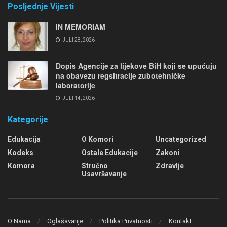
Posljednje Vijesti
IN MEMORIAM
JULI 28, 2026
Dopis Agencije za lijekove BiH koji se upućuju
na obavezu regsitracije zubotehničke
laboratorije
JULI 14, 2026
Kategorije
Edukacija
O Komori
Uncategorized
Kodeks
Ostale Edukacije
Zakoni
Komora
Stručno
Zdravlje
Usavršavanje
O Nama
Oglašavanje
Politika Privatnosti
Kontakt