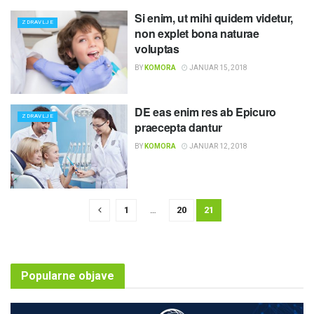
Si enim, ut mihi quidem videtur,
ZDRAVLJE
non explet bona naturae
voluptas
BY
KOMORA
JANUAR 15, 2018
DE eas enim res ab Epicuro
ZDRAVLJE
praecepta dantur
BY
KOMORA
JANUAR 12, 2018
1
…
20
21
Popularne objave