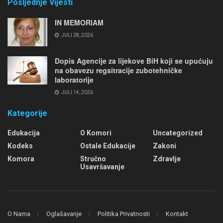
Posljednje Vijesti
IN MEMORIAM
JULI 28, 2026
Dopis Agencije za lijekove BiH koji se upućuju
na obavezu regsitracije zubotehničke
laboratorije
JULI 14, 2026
Kategorije
Edukacija
O Komori
Uncategorized
Kodeks
Ostale Edukacije
Zakoni
Komora
Stručno
Zdravlje
Usavršavanje
O Nama
Oglašavanje
Politika Privatnosti
Kontakt